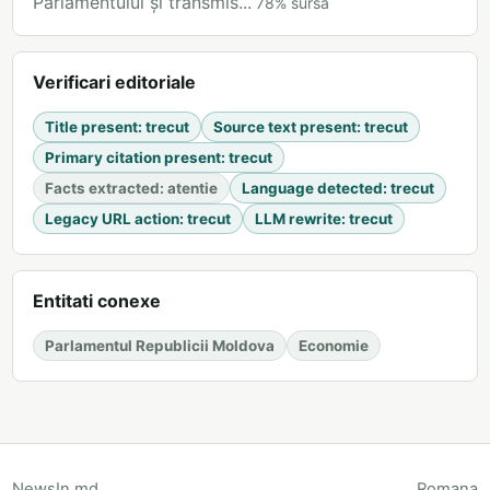
Parlamentului și transmis...
78
%
sursa
Verificari editoriale
Title present
:
trecut
Source text present
:
trecut
Primary citation present
:
trecut
Facts extracted
:
atentie
Language detected
:
trecut
Legacy URL action
:
trecut
LLM rewrite
:
trecut
Entitati conexe
Parlamentul Republicii Moldova
Economie
NewsIn.md
Romana