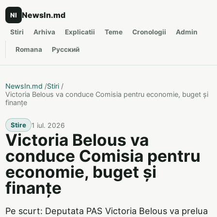
NewsIn.md
NI
Stiri
Arhiva
Explicatii
Teme
Cronologii
Admin
Romana
Русский
NewsIn.md
/
Stiri
/
Victoria Belous va conduce Comisia pentru economie, buget și
finanțe
1 iul. 2026
Stire
Victoria Belous va
conduce Comisia pentru
economie, buget și
finanțe
Pe scurt: Deputata PAS Victoria Belous va prelua