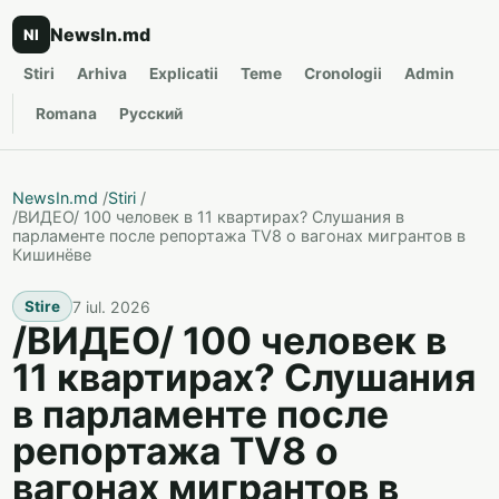
NewsIn.md
NI
Stiri
Arhiva
Explicatii
Teme
Cronologii
Admin
Romana
Русский
NewsIn.md
/
Stiri
/
/ВИДЕО/ 100 человек в 11 квартирах? Слушания в
парламенте после репортажа TV8 о вагонах мигрантов в
Кишинёве
7 iul. 2026
Stire
/ВИДЕО/ 100 человек в
11 квартирах? Слушания
в парламенте после
репортажа TV8 о
вагонах мигрантов в