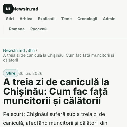
NewsIn.md
NI
Stiri
Arhiva
Explicatii
Teme
Cronologii
Admin
Romana
Русский
NewsIn.md
/
Stiri
/
A treia zi de caniculă la Chișinău: Cum fac față muncitorii și
călătorii
30 iun. 2026
Stire
A treia zi de caniculă la
Chișinău: Cum fac față
muncitorii și călătorii
Pe scurt: Chișinăul suferă sub a treia zi de
caniculă, afectând muncitorii și călătorii din