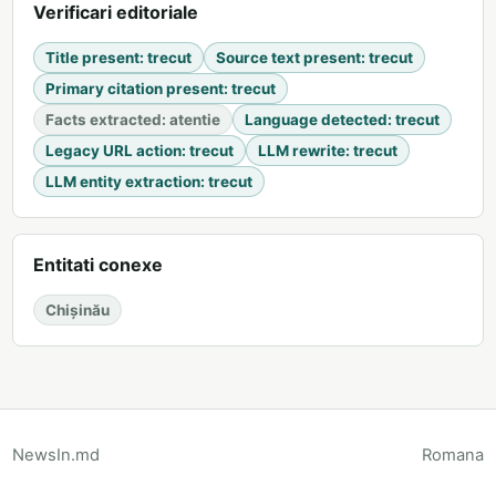
Verificari editoriale
Title present
:
trecut
Source text present
:
trecut
Primary citation present
:
trecut
Facts extracted
:
atentie
Language detected
:
trecut
Legacy URL action
:
trecut
LLM rewrite
:
trecut
LLM entity extraction
:
trecut
Entitati conexe
Chișinău
NewsIn.md
Romana