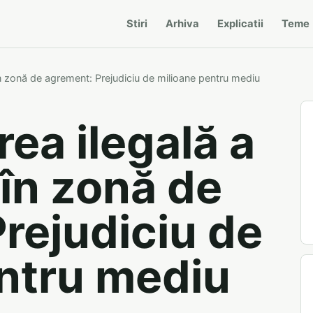
Stiri
Arhiva
Explicatii
Teme
în zonă de agrement: Prejudiciu de milioane pentru mediu
ea ilegală a
 în zonă de
rejudiciu de
ntru mediu