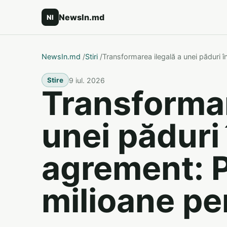
NewsIn.md
NI
NewsIn.md
/
Stiri
/
Transformarea ilegală a unei păduri 
9 iul. 2026
Stire
Transformar
unei păduri
agrement: P
milioane pe