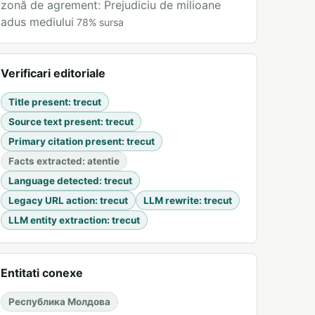
zonă de agrement: Prejudiciu de milioane
adus mediului
78
%
sursa
Verificari editoriale
Title present
:
trecut
Source text present
:
trecut
Primary citation present
:
trecut
Facts extracted
:
atentie
Language detected
:
trecut
Legacy URL action
:
trecut
LLM rewrite
:
trecut
LLM entity extraction
:
trecut
Entitati conexe
Республика Молдова