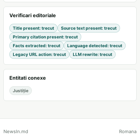
Verificari editoriale
Title present
:
trecut
Source text present
:
trecut
Primary citation present
:
trecut
Facts extracted
:
trecut
Language detected
:
trecut
Legacy URL action
:
trecut
LLM rewrite
:
trecut
Entitati conexe
Justiție
NewsIn.md
Romana