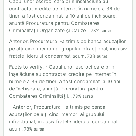
Capul unor escroci care prin înșelăciune au
contractat credite pe internet în numele a 36 de
tineri a fost condamnat la 10 ani de închisoare,
anunță Procuratura pentru Combaterea
Criminalității Organizate și Cauze...
78
%
sursa
Anterior, Procuratura i-a trimis pe banca acuzaților
pe alți cinci membri ai grupului infracțional, inclusiv
fratele liderului condamnat acum.
78
%
sursa
Facts to verify: - Capul unor escroci care prin
înșelăciune au contractat credite pe internet în
numele a 36 de tineri a fost condamnat la 10 ani
de închisoare, anunță Procuratura pentru
Combaterea Criminalității...
78
%
sursa
- Anterior, Procuratura i-a trimis pe banca
acuzaților pe alți cinci membri ai grupului
infracțional, inclusiv fratele liderului condamnat
acum.
78
%
sursa