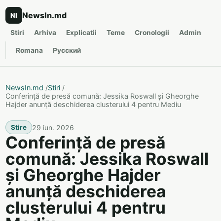
NewsIn.md
NI
Stiri
Arhiva
Explicatii
Teme
Cronologii
Admin
Romana
Русский
NewsIn.md
/
Stiri
/
Conferință de presă comună: Jessika Roswall și Gheorghe
Hajder anunță deschiderea clusterului 4 pentru Mediu
29 iun. 2026
Stire
Conferință de presă
comună: Jessika Roswall
și Gheorghe Hajder
anunță deschiderea
clusterului 4 pentru