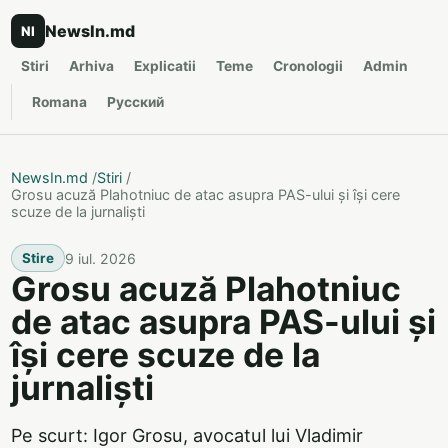
NewsIn.md
NI
Stiri
Arhiva
Explicatii
Teme
Cronologii
Admin
Romana
Русский
NewsIn.md
/
Stiri
/
Grosu acuză Plahotniuc de atac asupra PAS-ului și își cere
scuze de la jurnaliști
9 iul. 2026
Stire
Grosu acuză Plahotniuc
de atac asupra PAS-ului și
își cere scuze de la
jurnaliști
Pe scurt: Igor Grosu, avocatul lui Vladimir