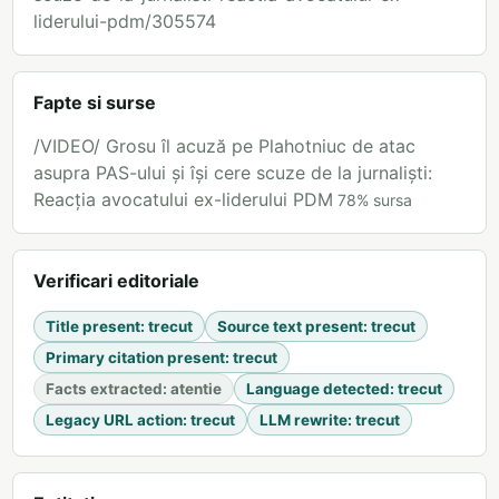
liderului-pdm/305574
Fapte si surse
/VIDEO/ Grosu îl acuză pe Plahotniuc de atac
asupra PAS-ului și își cere scuze de la jurnaliști:
Reacția avocatului ex-liderului PDM
78
%
sursa
Verificari editoriale
Title present
:
trecut
Source text present
:
trecut
Primary citation present
:
trecut
Facts extracted
:
atentie
Language detected
:
trecut
Legacy URL action
:
trecut
LLM rewrite
:
trecut