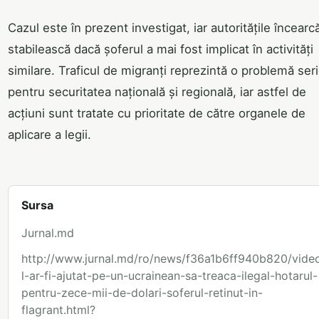
Cazul este în prezent investigat, iar autoritățile încearc
stabilească dacă șoferul a mai fost implicat în activități
similare. Traficul de migranți reprezintă o problemă ser
pentru securitatea națională și regională, iar astfel de
acțiuni sunt tratate cu prioritate de către organele de
aplicare a legii.
Sursa
Jurnal.md
http://www.jurnal.md/ro/news/f36a1b6ff940b820/vide
l-ar-fi-ajutat-pe-un-ucrainean-sa-treaca-ilegal-hotarul-
pentru-zece-mii-de-dolari-soferul-retinut-in-
flagrant.html?