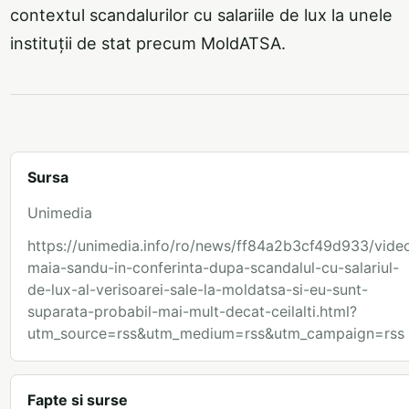
contextul scandalurilor cu salariile de lux la unele
instituții de stat precum MoldATSA.
Sursa
Unimedia
https://unimedia.info/ro/news/ff84a2b3cf49d933/vide
maia-sandu-in-conferinta-dupa-scandalul-cu-salariul-
de-lux-al-verisoarei-sale-la-moldatsa-si-eu-sunt-
suparata-probabil-mai-mult-decat-ceilalti.html?
utm_source=rss&utm_medium=rss&utm_campaign=rss
Fapte si surse