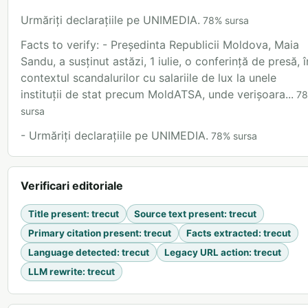
Urmăriți declarațiile pe UNIMEDIA.
78
%
sursa
Facts to verify: - Președinta Republicii Moldova, Maia
Sandu, a susținut astăzi, 1 iulie, o conferință de presă, î
contextul scandalurilor cu salariile de lux la unele
instituții de stat precum MoldATSA, unde verișoara...
78
sursa
- Urmăriți declarațiile pe UNIMEDIA.
78
%
sursa
Verificari editoriale
Title present
:
trecut
Source text present
:
trecut
Primary citation present
:
trecut
Facts extracted
:
trecut
Language detected
:
trecut
Legacy URL action
:
trecut
LLM rewrite
:
trecut