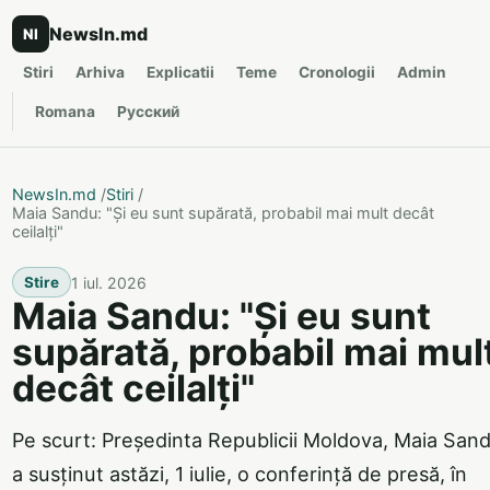
NewsIn.md
NI
Stiri
Arhiva
Explicatii
Teme
Cronologii
Admin
Romana
Русский
NewsIn.md
/
Stiri
/
Maia Sandu: "Și eu sunt supărată, probabil mai mult decât
ceilalți"
1 iul. 2026
Stire
Maia Sandu: "Și eu sunt
supărată, probabil mai mul
decât ceilalți"
Pe scurt: Președinta Republicii Moldova, Maia Sand
a susținut astăzi, 1 iulie, o conferință de presă, în