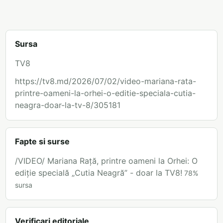
Sursa
TV8
https://tv8.md/2026/07/02/video-mariana-rata-
printre-oameni-la-orhei-o-editie-speciala-cutia-
neagra-doar-la-tv-8/305181
Fapte si surse
/VIDEO/ Mariana Rață, printre oameni la Orhei: O
ediție specială „Cutia Neagră” - doar la TV8!
78
%
sursa
Verificari editoriale