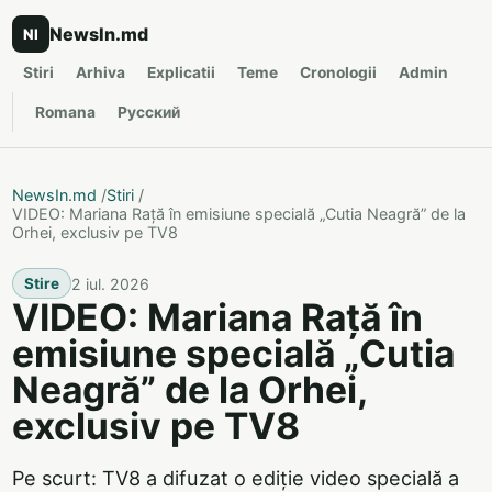
NewsIn.md
NI
Stiri
Arhiva
Explicatii
Teme
Cronologii
Admin
Romana
Русский
NewsIn.md
/
Stiri
/
VIDEO: Mariana Rață în emisiune specială „Cutia Neagră” de la
Orhei, exclusiv pe TV8
2 iul. 2026
Stire
VIDEO: Mariana Rață în
emisiune specială „Cutia
Neagră” de la Orhei,
exclusiv pe TV8
Pe scurt: TV8 a difuzat o ediție video specială a