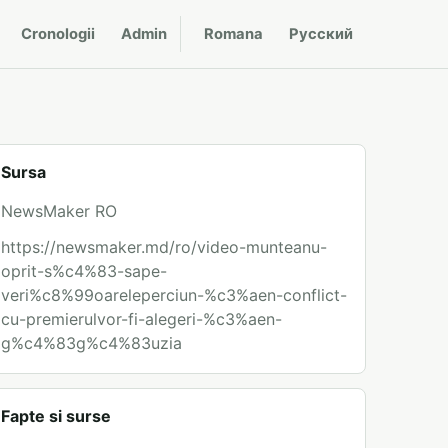
Cronologii
Admin
Romana
Русский
Sursa
NewsMaker RO
https://newsmaker.md/ro/video-munteanu-
oprit-s%c4%83-sape-
veri%c8%99oareleperciun-%c3%aen-conflict-
cu-premierulvor-fi-alegeri-%c3%aen-
g%c4%83g%c4%83uzia
Fapte si surse