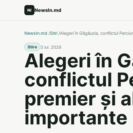
NewsIn.md
NI
NewsIn.md
/
Stiri
/
Alegeri în Găgăuzia, conflictul Perciu
3 iul. 2026
Stire
Alegeri în 
conflictul P
premier și al
importante