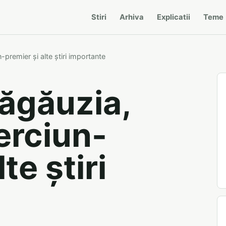
Stiri
Arhiva
Explicatii
Teme
n-premier și alte știri importante
Găgăuzia,
erciun-
te știri