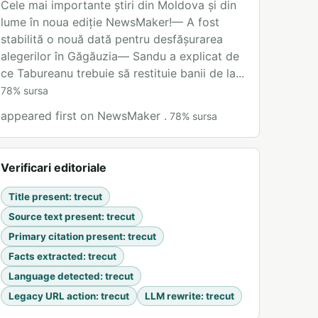
Cele mai importante știri din Moldova și din
lume în noua ediție NewsMaker!— A fost
stabilită o nouă dată pentru desfășurarea
alegerilor în Găgăuzia— Sandu a explicat de
ce Tabureanu trebuie să restituie banii de la...
78
%
sursa
appeared first on NewsMaker .
78
%
sursa
Verificari editoriale
Title present
:
trecut
Source text present
:
trecut
Primary citation present
:
trecut
Facts extracted
:
trecut
Language detected
:
trecut
Legacy URL action
:
trecut
LLM rewrite
:
trecut