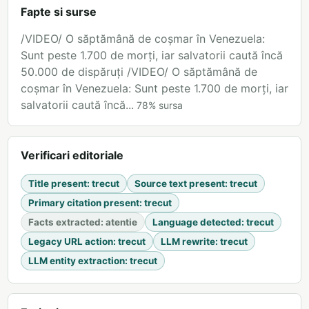
Fapte si surse
/VIDEO/ O săptămână de coșmar în Venezuela:
Sunt peste 1.700 de morți, iar salvatorii caută încă
50.000 de dispăruți /VIDEO/ O săptămână de
coșmar în Venezuela: Sunt peste 1.700 de morți, iar
salvatorii caută încă...
78
%
sursa
Verificari editoriale
Title present
:
trecut
Source text present
:
trecut
Primary citation present
:
trecut
Facts extracted
:
atentie
Language detected
:
trecut
Legacy URL action
:
trecut
LLM rewrite
:
trecut
LLM entity extraction
:
trecut