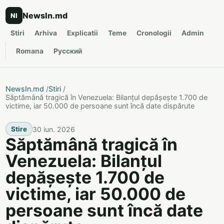
NewsIn.md
NI
Stiri
Arhiva
Explicatii
Teme
Cronologii
Admin
Romana
Русский
NewsIn.md
/
Stiri
/
Săptămână tragică în Venezuela: Bilanțul depășește 1.700 de
victime, iar 50.000 de persoane sunt încă date dispărute
30 iun. 2026
Stire
Săptămână tragică în
Venezuela: Bilanțul
depășește 1.700 de
victime, iar 50.000 de
persoane sunt încă date