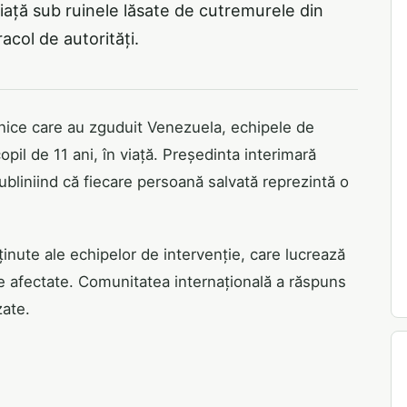
 viață sub ruinele lăsate de cutremurele din
col de autorități.
rnice care au zguduit Venezuela, echipele de
pil de 11 ani, în viață. Președinta interimară
bliniind că fiecare persoană salvată reprezintă o
sținute ale echipelor de intervenție, care lucrează
le afectate. Comunitatea internațională a răspuns
zate.