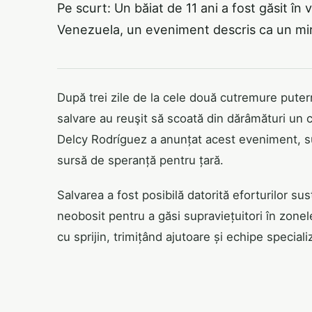
Pe scurt: Un băiat de 11 ani a fost găsit în
Venezuela, un eveniment descris ca un mira
După trei zile de la cele două cutremure pute
salvare au reuşit să scoată din dărâmături un co
Delcy Rodríguez a anunțat acest eveniment, su
sursă de speranță pentru țară.
Salvarea a fost posibilă datorită eforturilor su
neobosit pentru a găsi supraviețuitori în zone
cu sprijin, trimițând ajutoare și echipe speciali