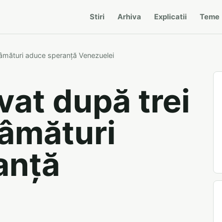
Stiri
Arhiva
Explicatii
Teme
ărâmături aduce speranță Venezuelei
vat după trei
râmături
anță