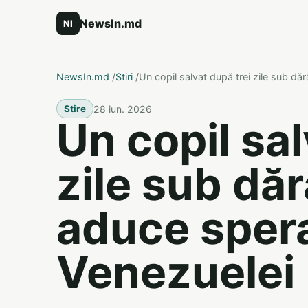
NewsIn.md
NI
NewsIn.md
/
Stiri
/
Un copil salvat după trei zile sub d
28 iun. 2026
Stire
Un copil sal
zile sub dă
aduce sper
Venezuelei