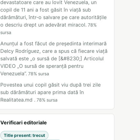
devastatoare care au lovit Venezuela, un
copil de 11 ani a fost găsit în viață sub
dărâmături, într-o salvare pe care autoritățile
o descriu drept un adevărat miracol.
78
%
sursa
Anunțul a fost făcut de președinta interimară
Delcy Rodríguez, care a spus că fiecare viață
salvată este „o sursă de [&#8230;] Articolul
VIDEO „O sursă de speranță pentru
Venezuela”.
78
%
sursa
Povestea unui copil găsit viu după trei zile
sub dărâmături apare prima dată în
Realitatea.md .
78
%
sursa
Verificari editoriale
Title present
:
trecut