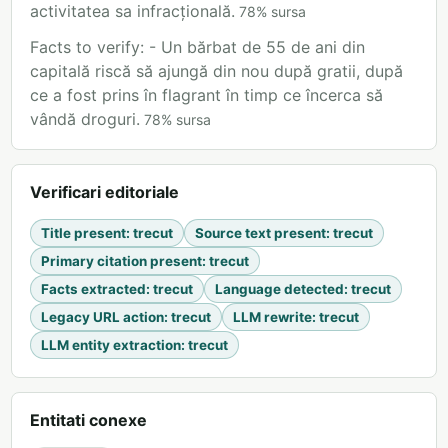
activitatea sa infracțională.
78
%
sursa
Facts to verify: - Un bărbat de 55 de ani din
capitală riscă să ajungă din nou după gratii, după
ce a fost prins în flagrant în timp ce încerca să
vândă droguri.
78
%
sursa
Verificari editoriale
Title present
:
trecut
Source text present
:
trecut
Primary citation present
:
trecut
Facts extracted
:
trecut
Language detected
:
trecut
Legacy URL action
:
trecut
LLM rewrite
:
trecut
LLM entity extraction
:
trecut
Entitati conexe