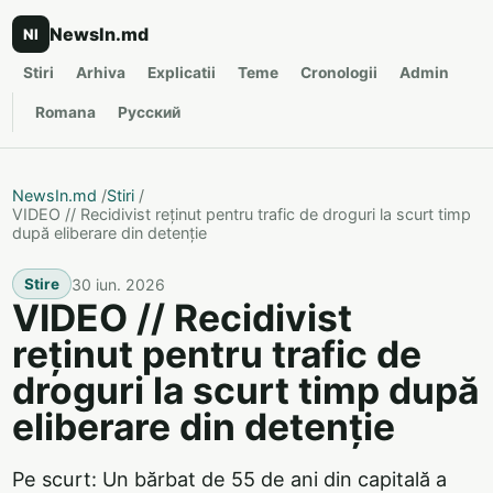
NewsIn.md
NI
Stiri
Arhiva
Explicatii
Teme
Cronologii
Admin
Romana
Русский
NewsIn.md
/
Stiri
/
VIDEO // Recidivist reținut pentru trafic de droguri la scurt timp
după eliberare din detenție
30 iun. 2026
Stire
VIDEO // Recidivist
reținut pentru trafic de
droguri la scurt timp după
eliberare din detenție
Pe scurt: Un bărbat de 55 de ani din capitală a