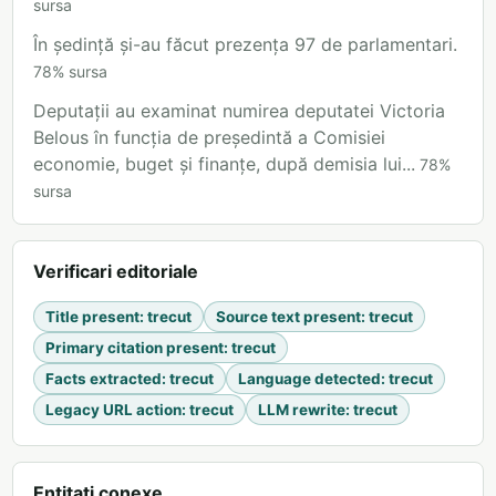
sursa
În ședință și-au făcut prezența 97 de parlamentari.
78
%
sursa
Deputații au examinat numirea deputatei Victoria
Belous în funcția de președintă a Comisiei
economie, buget și finanțe, după demisia lui...
78
%
sursa
Verificari editoriale
Title present
:
trecut
Source text present
:
trecut
Primary citation present
:
trecut
Facts extracted
:
trecut
Language detected
:
trecut
Legacy URL action
:
trecut
LLM rewrite
:
trecut
Entitati conexe