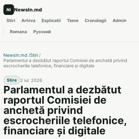
NewsIn.md
NI
Stiri
Arhiva
Explicatii
Teme
Cronologii
Admin
Romana
Русский
NewsIn.md
/
Stiri
/
Parlamentul a dezbătut raportul Comisiei de anchetă privind
escrocheriile telefonice, financiare și digitale
2 iul. 2026
Stire
Parlamentul a dezbătut
raportul Comisiei de
anchetă privind
escrocheriile telefonice,
financiare și digitale