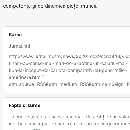
competențe și de dinamica pieței muncii.
Sursa
Jurnal.md
http://www.jurnal.md/ro/news/5c205ec39ceca848/vid
tinerii-au-sanse-mai-mari-de-a-obtine-un-salariu-mai-
bun-la-inceput-de-cariera-comparativ-cu-generatiile-
anterioare.html?
utm_source=RSS&utm_medium=RSS&utm_campaign=R
Fapte si surse
Tinerii de astăzi au șanse mai mari de a obține un salar
mai bun la început de carieră comparativ cu generațiile