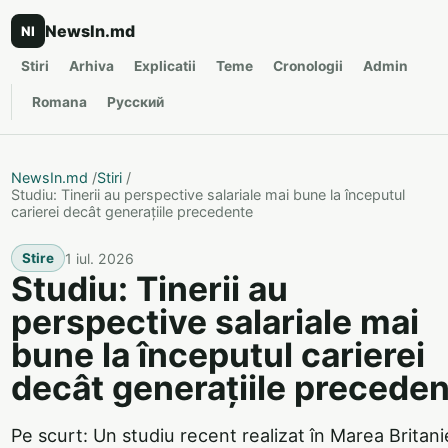
NewsIn.md
NI
Stiri
Arhiva
Explicatii
Teme
Cronologii
Admin
Romana
Русский
NewsIn.md
/
Stiri
/
Studiu: Tinerii au perspective salariale mai bune la începutul
carierei decât generațiile precedente
1 iul. 2026
Stire
Studiu: Tinerii au
perspective salariale mai
bune la începutul carierei
decât generațiile precede
Pe scurt: Un studiu recent realizat în Marea Britani