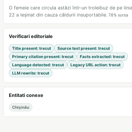
O femeie care circula astăzi într-un troleibuz de pe lini
22 a leșinat din cauza căldurii insuportabile.
78
%
sursa
Verificari editoriale
Title present
:
trecut
Source text present
:
trecut
Primary citation present
:
trecut
Facts extracted
:
trecut
Language detected
:
trecut
Legacy URL action
:
trecut
LLM rewrite
:
trecut
Entitati conexe
Chișinău