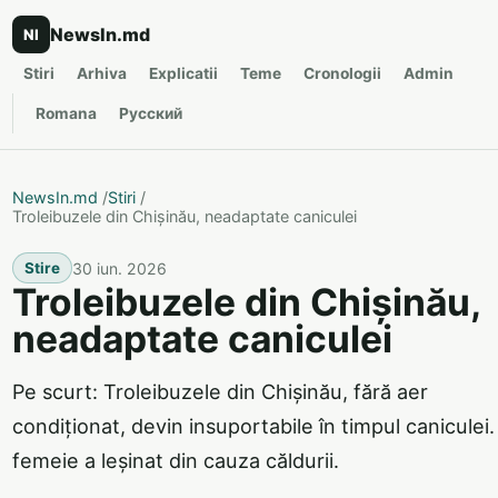
NewsIn.md
NI
Stiri
Arhiva
Explicatii
Teme
Cronologii
Admin
Romana
Русский
NewsIn.md
/
Stiri
/
Troleibuzele din Chișinău, neadaptate caniculei
30 iun. 2026
Stire
Troleibuzele din Chișinău,
neadaptate caniculei
Pe scurt: Troleibuzele din Chișinău, fără aer
condiționat, devin insuportabile în timpul caniculei.
femeie a leșinat din cauza căldurii.