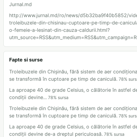
Jurnal.md
http://www.jurnal.md/ro/news/d5b32ba9f40b5852/vid
troleibuzele-din-chisinau-cuptoare-pe-timp-de-canicul
o-femeie-a-lesinat-din-cauza-caldurii.html?
utm_source=RSS&utm_medium=RSS&utm_campaign=R
Fapte si surse
Troleibuzele din Chișinău, fără sistem de aer condiționa
se transformă în cuptoare pe timp de caniculă.
78
%
surs
La aproape 40 de grade Celsius, o călătorie în astfel d
condiții devine...
78
%
sursa
Troleibuzele din Chișinău, fără sistem de aer condiționa
se transformă în cuptoare pe timp de caniculă.
78
%
surs
La aproape 40 de grade Celsius, o călătorie în astfel d
condiții devine de-a dreptul periculoasă.
78
%
sursa