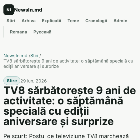
NewsIn.md
NI
Stiri
Arhiva
Explicatii
Teme
Cronologii
Admin
Romana
Русский
NewsIn.md
/
Stiri
/
TV8 sărbătorește 9 ani de activitate: o săptămână specială cu
ediții aniversare și surprize
29 iun. 2026
Stire
TV8 sărbătorește 9 ani de
activitate: o săptămână
specială cu ediții
aniversare și surprize
Pe scurt: Postul de televiziune TV8 marchează