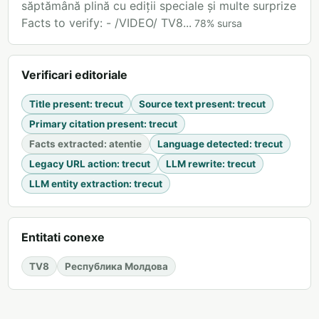
săptămână plină cu ediții speciale și multe surprize
Facts to verify: - /VIDEO/ TV8...
78
%
sursa
Verificari editoriale
Title present
:
trecut
Source text present
:
trecut
Primary citation present
:
trecut
Facts extracted
:
atentie
Language detected
:
trecut
Legacy URL action
:
trecut
LLM rewrite
:
trecut
LLM entity extraction
:
trecut
Entitati conexe
TV8
Республика Молдова