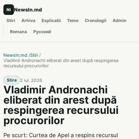
NewsIn.md
NI
Stiri
Arhiva
Explicatii
Teme
Cronologii
Admin
Romana
Русский
NewsIn.md
/
Stiri
/
Vladimir Andronachi eliberat din arest după respingerea
recursului procurorilor
2 iul. 2026
Stire
Vladimir Andronachi
eliberat din arest după
respingerea recursului
procurorilor
Pe scurt: Curtea de Apel a respins recursul