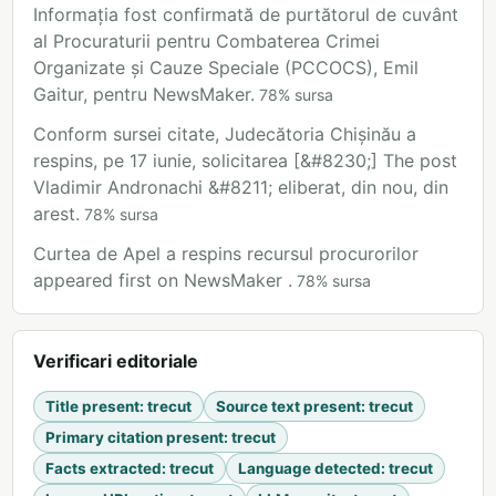
Informația fost confirmată de purtătorul de cuvânt
al Procuraturii pentru Combaterea Crimei
Organizate și Cauze Speciale (PCCOCS), Emil
Gaitur, pentru NewsMaker.
78
%
sursa
Conform sursei citate, Judecătoria Chișinău a
respins, pe 17 iunie, solicitarea [&#8230;] The post
Vladimir Andronachi &#8211; eliberat, din nou, din
arest.
78
%
sursa
Curtea de Apel a respins recursul procurorilor
appeared first on NewsMaker .
78
%
sursa
Verificari editoriale
Title present
:
trecut
Source text present
:
trecut
Primary citation present
:
trecut
Facts extracted
:
trecut
Language detected
:
trecut