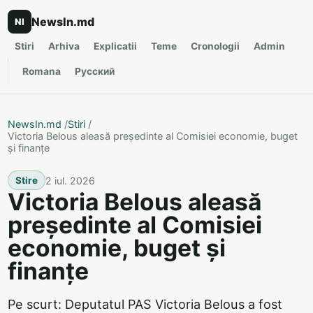
NewsIn.md
NI
Stiri
Arhiva
Explicatii
Teme
Cronologii
Admin
Romana
Русский
NewsIn.md
/
Stiri
/
Victoria Belous aleasă președinte al Comisiei economie, buget
și finanțe
2 iul. 2026
Stire
Victoria Belous aleasă
președinte al Comisiei
economie, buget și
finanțe
Pe scurt: Deputatul PAS Victoria Belous a fost