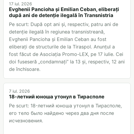
17 iul. 2026
Evghenii Pancioha și Emilian Ceban, eliberați
după ani de detenție ilegală în Transnistria
Pe scurt: După opt ani și, respectiv, patru ani de
detenție ilegală în regiunea transnistreană,
Evghenii Pancioha și Emilian Ceban au fost
eliberați de structurile de la Tiraspol. Anunțul a
fost făcut de Asociația Promo-LEX, pe 17 iulie. Cei
doi fuseseră „condamnați” la 13 și, respectiv, 12 ani
de închisoare.
7 iul. 2026
18-летний юноша утонул в Тирасполе
Pe scurt: 18-летний юноша утонул в Тирасполе,
его тело было найдено через два дня после
исчезновения.