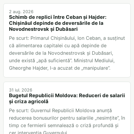
2 aug. 2026
Schimb de replici între Ceban și Hajder:
Chișinăul depinde de deversările de la
Novodnestrovsk și Dubăsari
Pe scurt: Primarul Chișinăului, Ion Ceban, a susținut
că alimentarea capitalei cu apă depinde de
deversările de la Novodnestrovsk și Dubăsari,
unde există „apă suficientă”. Ministrul Mediului,
Gheorghe Hajder, l-a acuzat de „manipulare”.
31 iul. 2026
Bugetul Republicii Moldova: Reduceri de salarii
și criza agricolă
Pe scurt: Guvernul Republicii Moldova anunță
reducerea bonusurilor pentru salariile „nesimțite”, în
timp ce fermierii semnalează o criză profundă și
cer intervenția Guvernului.