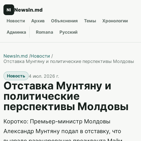
NewsIn.md
NI
Новости
Архив
Объяснения
Темы
Хронологии
Админка
Romana
Русский
NewsIn.md
/
Новости
/
Отставка Мунтяну и политические перспективы Молдовы
4 июл. 2026 г.
Новость
Отставка Мунтяну и
политические
перспективы Молдовы
Коротко: Премьер-министр Молдовы
Александр Мунтяну подал в отставку, что
вызвало разочарование президента Майи