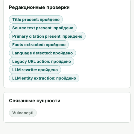
Редакционные проверки
Title present
:
пройдено
Source text present
:
пройдено
Primary citation present
:
пройдено
Facts extracted
:
пройдено
Language detected
:
пройдено
Legacy URL action
:
пройдено
LLM rewrite
:
пройдено
LLM entity extraction
:
пройдено
Связанные сущности
Vulcanești