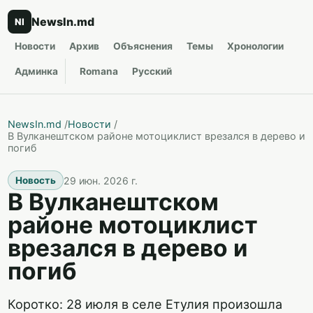
NewsIn.md
NI
Новости
Архив
Объяснения
Темы
Хронологии
Админка
Romana
Русский
NewsIn.md
/
Новости
/
В Вулканештском районе мотоциклист врезался в дерево и
погиб
29 июн. 2026 г.
Новость
В Вулканештском
районе мотоциклист
врезался в дерево и
погиб
Коротко: 28 июля в селе Етулия произошла