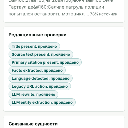
с&#160;27&#160;на 28&#160;июня в&#160;селе
Тартаул де&#160;Салчие патруль полиции
попытался остановить мотоцикл,...
78
%
источник
Редакционные проверки
Title present
:
пройдено
Source text present
:
пройдено
Primary citation present
:
пройдено
Facts extracted
:
пройдено
Language detected
:
пройдено
Legacy URL action
:
пройдено
LLM rewrite
:
пройдено
LLM entity extraction
:
пройдено
Связанные сущности