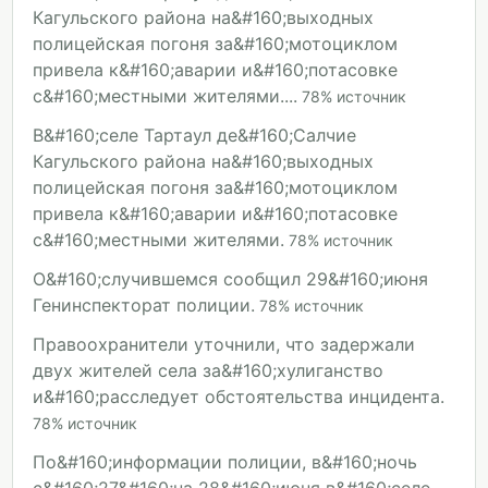
Кагульского района на&#160;выходных
полицейская погоня за&#160;мотоциклом
привела к&#160;аварии и&#160;потасовке
с&#160;местными жителями....
78
%
источник
В&#160;селе Тартаул де&#160;Салчие
Кагульского района на&#160;выходных
полицейская погоня за&#160;мотоциклом
привела к&#160;аварии и&#160;потасовке
с&#160;местными жителями.
78
%
источник
О&#160;случившемся сообщил 29&#160;июня
Генинспекторат полиции.
78
%
источник
Правоохранители уточнили, что задержали
двух жителей села за&#160;хулиганство
и&#160;расследует обстоятельства инцидента.
78
%
источник
По&#160;информации полиции, в&#160;ночь