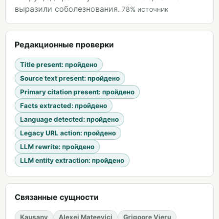
выразили соболезнования.
78
%
источник
Редакционные проверки
Title present
:
пройдено
Source text present
:
пройдено
Primary citation present
:
пройдено
Facts extracted
:
пройдено
Language detected
:
пройдено
Legacy URL action
:
пройдено
LLM rewrite
:
пройдено
LLM entity extraction
:
пройдено
Связанные сущности
Kaușany
Alexei Mateevici
Grigoore Vieru