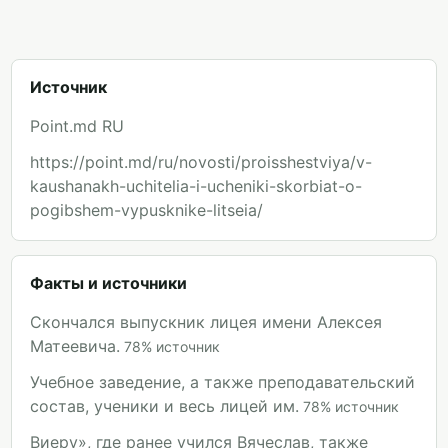
Источник
Point.md RU
https://point.md/ru/novosti/proisshestviya/v-
kaushanakh-uchitelia-i-ucheniki-skorbiat-o-
pogibshem-vypusknike-litseia/
Факты и источники
Скончался выпускник лицея имени Алексея
Матеевича.
78
%
источник
Учебное заведение, а также преподавательский
состав, ученики и весь лицей им.
78
%
источник
Виеру», где ранее учился Вячеслав, также