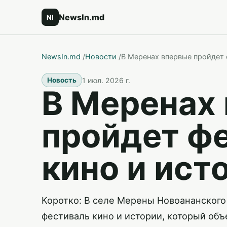
NewsIn.md
NI
NewsIn.md
/
Новости
/
В Меренах впервые пройдет 
1 июл. 2026 г.
Новость
В Меренах
пройдет ф
кино и ист
Коротко: В селе Мерены Новоананского
фестиваль кино и истории, который объ