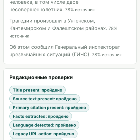
человека, в том числе двое
несовершеннолетних.
78
%
источник
Трагедии произошли в Унгенском,
Кантемирском и Фалештском районах.
78
%
источник
Об этом сообщил Генеральный инспекторат
чрезвычайных ситуаций (ГИЧС).
78
%
источник
Редакционные проверки
Title present
:
пройдено
Source text present
:
пройдено
Primary citation present
:
пройдено
Facts extracted
:
пройдено
Language detected
:
пройдено
Legacy URL action
:
пройдено