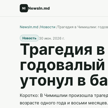
NewsIn.md
NI
NewsIn.md
/
Новости
/
Трагедия в Чимишлии: годов
30 июн. 2026 г.
Новость
Трагедия 
годовалый
утонул в б
Коротко: В Чимишлии произошла трагед
возрасте одного года и восьми месяцев.