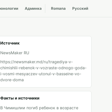
ронологии
Админка
Romana
Русский
Источник
NewsMaker RU
https://newsmaker.md/ru/tragediya-v-
chimishlii-rebenok-v-vozraste-odnogo-goda-
i-vosmi-mesyaczev-utonul-v-basseine-vo-
dvore-doma
Факты и источники
В Чимишлии погиб ребенок в возрасте