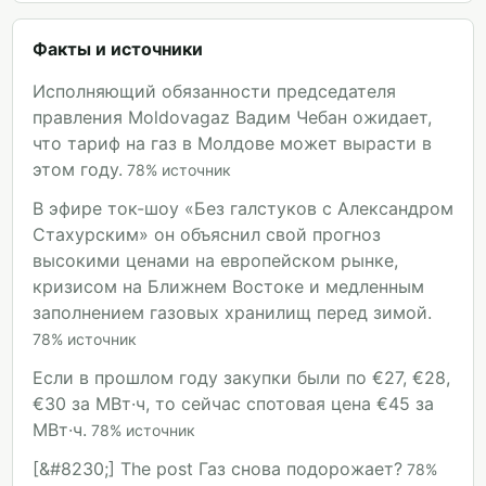
Факты и источники
Исполняющий обязанности председателя
правления Moldovagaz Вадим Чебан ожидает,
что тариф на газ в Молдове может вырасти в
этом году.
78
%
источник
В эфире ток-шоу «Без галстуков с Александром
Стахурским» он объяснил свой прогноз
высокими ценами на европейском рынке,
кризисом на Ближнем Востоке и медленным
заполнением газовых хранилищ перед зимой.
78
%
источник
Если в прошлом году закупки были по €27, €28,
€30 за МВт·ч, то сейчас спотовая цена €45 за
МВт·ч.
78
%
источник
[&#8230;] The post Газ снова подорожает?
78
%