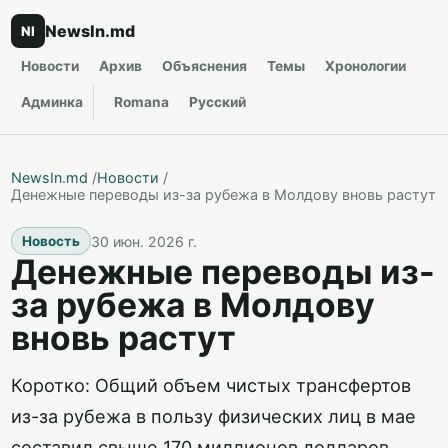
NewsIn.md
NI
Новости
Архив
Объяснения
Темы
Хронологии
Админка
Romana
Русский
NewsIn.md
/
Новости
/
Денежные переводы из-за рубежа в Молдову вновь растут
30 июн. 2026 г.
Новость
Денежные переводы из-
за рубежа в Молдову
вновь растут
Коротко: Общий объем чистых трансфертов
из-за рубежа в пользу физических лиц в мае
составил свыше 170 миллионов долларов.