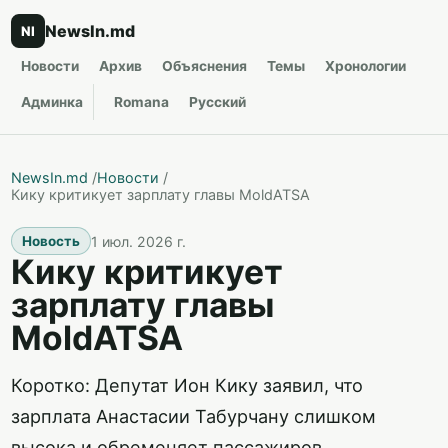
NewsIn.md
NI
Новости
Архив
Объяснения
Темы
Хронологии
Админка
Romana
Русский
NewsIn.md
/
Новости
/
Кику критикует зарплату главы MoldATSA
1 июл. 2026 г.
Новость
Кику критикует
зарплату главы
MoldATSA
Коротко: Депутат Ион Кику заявил, что
зарплата Анастасии Табурчану слишком
высока и обременяет пассажиров.