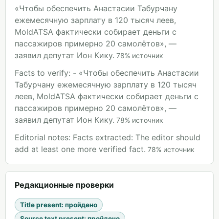
«Чтобы обеспечить Анастасии Табурчану
ежемесячную зарплату в 120 тысяч леев,
MoldATSA фактически собирает деньги с
пассажиров примерно 20 самолётов», —
заявил депутат Ион Кику.
78
%
источник
Facts to verify: - «Чтобы обеспечить Анастасии
Табурчану ежемесячную зарплату в 120 тысяч
леев, MoldATSA фактически собирает деньги с
пассажиров примерно 20 самолётов», —
заявил депутат Ион Кику.
78
%
источник
Editorial notes: Facts extracted: The editor should
add at least one more verified fact.
78
%
источник
Редакционные проверки
Title present
:
пройдено
Source text present
:
пройдено