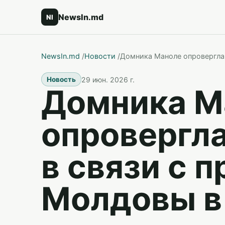
NewsIn.md
NI
NewsIn.md
/
Новости
/
Домника Маноле опровергла
29 июн. 2026 г.
Новость
Домника М
опровергл
в связи с 
Молдовы в