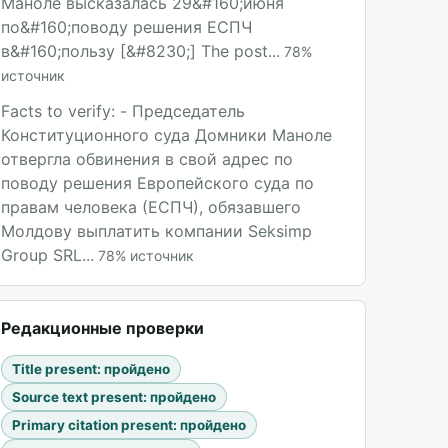
Маноле высказалась 29&#160;июня
по&#160;поводу решения ЕСПЧ
в&#160;пользу [&#8230;] The post...
78
%
источник
Facts to verify: - Председатель
Конституционного суда Домники Маноле
отвергла обвинения в свой адрес по
поводу решения Европейского суда по
правам человека (ЕСПЧ), обязавшего
Молдову выплатить компании Seksimp
Group SRL...
78
%
источник
Редакционные проверки
Title present
:
пройдено
Source text present
:
пройдено
Primary citation present
:
пройдено