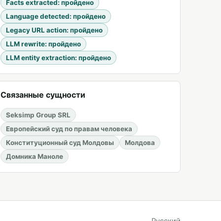
Facts extracted
:
пройдено
Language detected
:
пройдено
Legacy URL action
:
пройдено
LLM rewrite
:
пройдено
LLM entity extraction
:
пройдено
Связанные сущности
Seksimp Group SRL
Европейский суд по правам человека
Конституционный суд Молдовы
Молдова
Домника Маноле