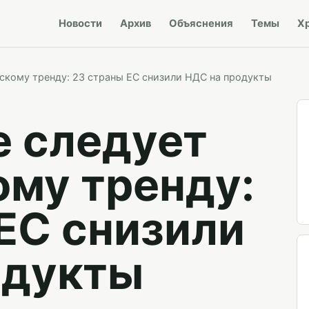
Новости
Архив
Объяснения
Темы
Х
скому тренду: 23 страны ЕС снизили НДС на продукты
е следует
ому тренду:
ЕС снизили
одукты