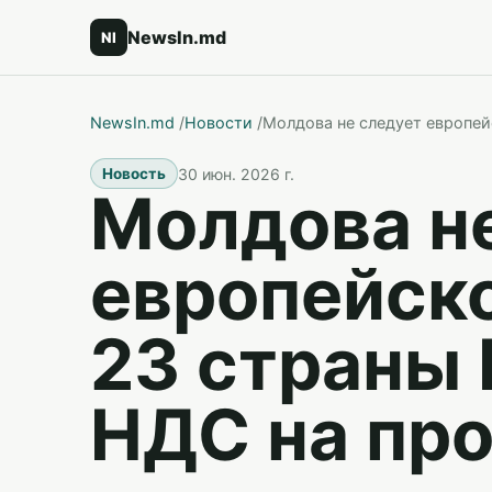
NewsIn.md
NI
NewsIn.md
/
Новости
/
Молдова не следует европей
30 июн. 2026 г.
Новость
Молдова н
европейск
23 страны 
НДС на пр