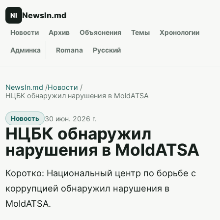
NewsIn.md
NI
Новости
Архив
Объяснения
Темы
Хронологии
Админка
Romana
Русский
NewsIn.md
/
Новости
/
НЦБК обнаружил нарушения в MoldATSA
30 июн. 2026 г.
Новость
НЦБК обнаружил
нарушения в MoldATSA
Коротко: Национальный центр по борьбе с
коррупцией обнаружил нарушения в
MoldATSA.