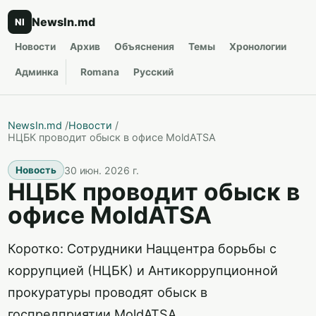
NewsIn.md
NI
Новости
Архив
Объяснения
Темы
Хронологии
Админка
Romana
Русский
NewsIn.md
/
Новости
/
НЦБК проводит обыск в офисе MoldATSA
30 июн. 2026 г.
Новость
НЦБК проводит обыск в
офисе MoldATSA
Коротко: Сотрудники Наццентра борьбы с
коррупцией (НЦБК) и Антикоррупционной
прокуратуры проводят обыск в
госпредприятии MoldATSA.