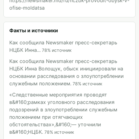
https://newsmaker.md/ru/nczbk-provodit-obysk-v-
ofise-moldatsa
Факты и источники
Как сообщила Newsmaker пресс-секретарь
НЦБК Инна...
78
%
источник
Как сообщила Newsmaker пресс-секретарь
НЦБК Инна Волощук, обыск инициировали на
основании расследования о злоупотреблении
служебным положением.
78
%
источник
«Следственные мероприятия проводят
в&#160;рамках уголовного расследования
подозрений в злоупотреблении служебным
положением при отягчающих
обстоятельствах»,&#160;— уточнили
в&#160;НЦБК.
78
%
источник