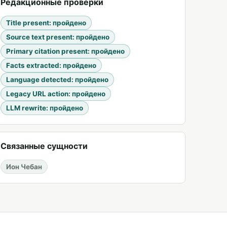
Редакционные проверки
Title present
:
пройдено
Source text present
:
пройдено
Primary citation present
:
пройдено
Facts extracted
:
пройдено
Language detected
:
пройдено
Legacy URL action
:
пройдено
LLM rewrite
:
пройдено
Связанные сущности
Ион Чебан