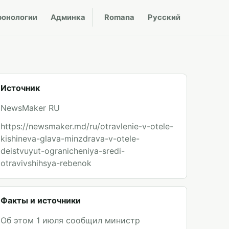
ронологии
Админка
Romana
Русский
Источник
NewsMaker RU
https://newsmaker.md/ru/otravlenie-v-otele-
kishineva-glava-minzdrava-v-otele-
deistvuyut-ogranicheniya-sredi-
otravivshihsya-rebenok
Факты и источники
Об этом 1 июля сообщил министр