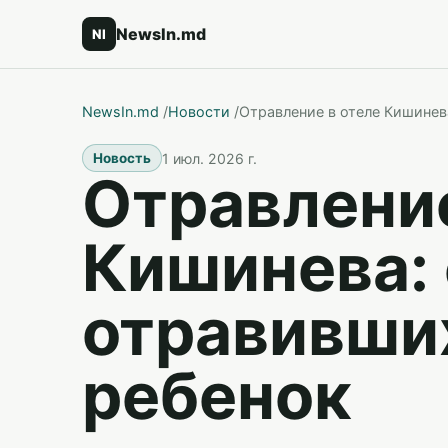
NewsIn.md
NI
NewsIn.md
/
Новости
/
Отравление в отеле Кишинев
1 июл. 2026 г.
Новость
Отравление
Кишинева:
отравивши
ребенок