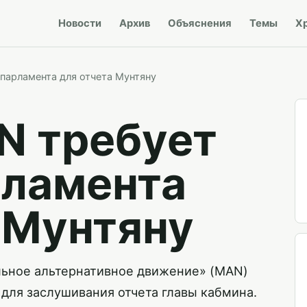
Новости
Архив
Объяснения
Темы
Х
парламента для отчета Мунтяну
N требует
рламента
 Мунтяну
льное альтернативное движение» (MAN)
для заслушивания отчета главы кабмина.