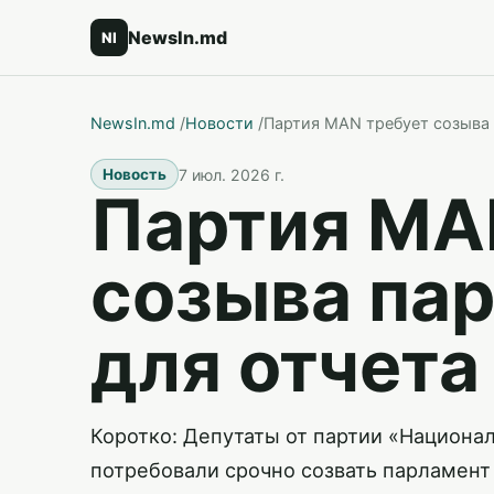
NewsIn.md
NI
NewsIn.md
/
Новости
/
Партия MAN требует созыва 
7 июл. 2026 г.
Новость
Партия MA
созыва па
для отчета
Коротко: Депутаты от партии «Национа
потребовали срочно созвать парламент 