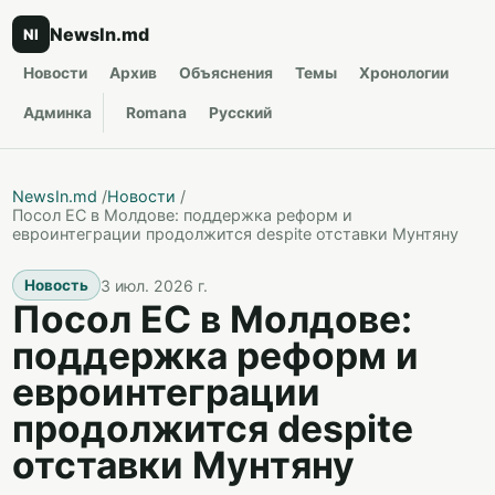
NewsIn.md
NI
Новости
Архив
Объяснения
Темы
Хронологии
Админка
Romana
Русский
NewsIn.md
/
Новости
/
Посол ЕС в Молдове: поддержка реформ и
евроинтеграции продолжится despite отставки Мунтяну
3 июл. 2026 г.
Новость
Посол ЕС в Молдове:
поддержка реформ и
евроинтеграции
продолжится despite
отставки Мунтяну