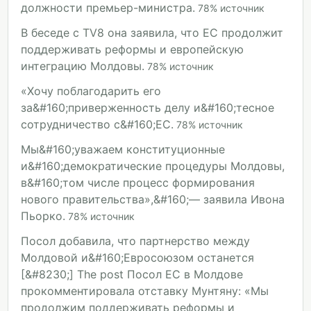
должности премьер-министра.
78
%
источник
В беседе с TV8 она заявила, что ЕС продолжит
поддерживать реформы и европейскую
интеграцию Молдовы.
78
%
источник
«Хочу поблагодарить его
за&#160;приверженность делу и&#160;тесное
сотрудничество с&#160;ЕС.
78
%
источник
Мы&#160;уважаем конституционные
и&#160;демократические процедуры Молдовы,
в&#160;том числе процесс формирования
нового правительства»,&#160;— заявила Ивона
Пьорко.
78
%
источник
Посол добавила, что партнерство между
Молдовой и&#160;Евросоюзом останется
[&#8230;] The post Посол ЕС в Молдове
прокомментировала отставку Мунтяну: «Мы
продолжим поддерживать реформы и