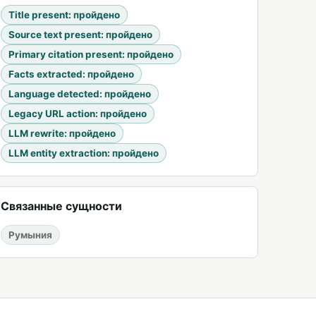
Title present
:
пройдено
Source text present
:
пройдено
Primary citation present
:
пройдено
Facts extracted
:
пройдено
Language detected
:
пройдено
Legacy URL action
:
пройдено
LLM rewrite
:
пройдено
LLM entity extraction
:
пройдено
Связанные сущности
Румыния