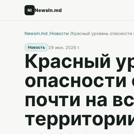
NewsIn.md
NI
NewsIn.md
/
Новости
/
Красный уровень опасности 
29 июн. 2026 г.
Новость
Красный у
опасности
почти на в
территори