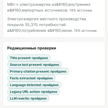
МВт·ч электроэнергии из&#160;внутренних
и&#160;импортных источников.
78
%
источник
Электроэнергия местного производства
покрыла 35,31% потребностей
в&#160;потреблении в&#160;июне.
78
%
источник
Редакционные проверки
Title present
:
пройдено
Source text present
:
пройдено
Primary citation present
:
пройдено
Facts extracted
:
пройдено
Language detected
:
пройдено
Legacy URL action
:
пройдено
LLM rewrite
:
пройдено