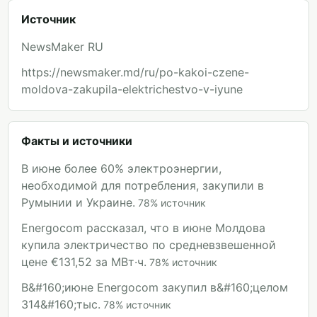
Источник
NewsMaker RU
https://newsmaker.md/ru/po-kakoi-czene-
moldova-zakupila-elektrichestvo-v-iyune
Факты и источники
В июне более 60% электроэнергии,
необходимой для потребления, закупили в
Румынии и Украине.
78
%
источник
Energocom рассказал, что в июне Молдова
купила электричество по средневзвешенной
цене €131,52 за МВт·ч.
78
%
источник
В&#160;июне Energocom закупил в&#160;целом
314&#160;тыс.
78
%
источник