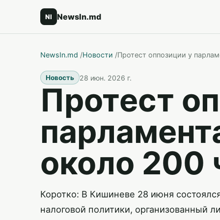
NewsIn.md
NI
NewsIn.md
/
Новости
/
Протест оппозиции у парлам
28 июн. 2026 г.
Новость
Протест оп
парламент
около 200 
Коротко: В Кишиневе 28 июня состоялс
налоговой политики, организованный л