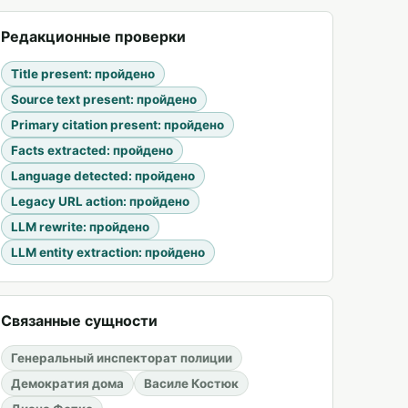
Редакционные проверки
Title present
:
пройдено
Source text present
:
пройдено
Primary citation present
:
пройдено
Facts extracted
:
пройдено
Language detected
:
пройдено
Legacy URL action
:
пройдено
LLM rewrite
:
пройдено
LLM entity extraction
:
пройдено
Связанные сущности
Генеральный инспекторат полиции
Демократия дома
Василе Костюк