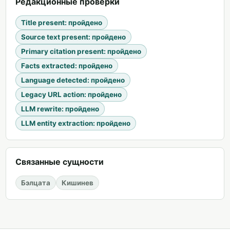
Редакционные проверки
Title present
:
пройдено
Source text present
:
пройдено
Primary citation present
:
пройдено
Facts extracted
:
пройдено
Language detected
:
пройдено
Legacy URL action
:
пройдено
LLM rewrite
:
пройдено
LLM entity extraction
:
пройдено
Связанные сущности
Бэлцата
Кишинев