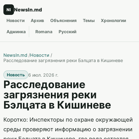
NewsIn.md
NI
Новости
Архив
Объяснения
Темы
Хронологии
Админка
Romana
Русский
NewsIn.md
/
Новости
/
Расследование загрязнения реки Бэлцата в Кишиневе
6 июл. 2026 г.
Новость
Расследование
загрязнения реки
Бэлцата в Кишиневе
Коротко: Инспекторы по охране окружающей
среды проверяют информацию о загрязнении
реки Бэлцата в Кишиневе, где вода остается