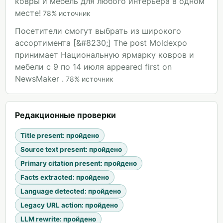
ковры и мебель для любого интерьера в одном
месте!
78
%
источник
Посетители смогут выбрать из широкого
ассортимента [&#8230;] The post Moldexpo
принимает Национальную ярмарку ковров и
мебели с 9 по 14 июля appeared first on
NewsMaker .
78
%
источник
Редакционные проверки
Title present
:
пройдено
Source text present
:
пройдено
Primary citation present
:
пройдено
Facts extracted
:
пройдено
Language detected
:
пройдено
Legacy URL action
:
пройдено
LLM rewrite
:
пройдено