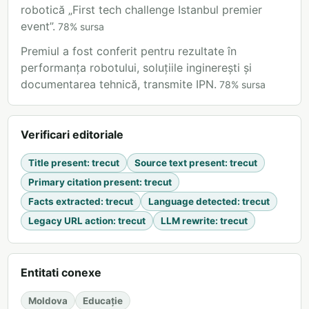
robotică „First tech challenge Istanbul premier
event”.
78
%
sursa
Premiul a fost conferit pentru rezultate în
performanța robotului, soluțiile inginerești și
documentarea tehnică, transmite IPN.
78
%
sursa
Verificari editoriale
Title present
:
trecut
Source text present
:
trecut
Primary citation present
:
trecut
Facts extracted
:
trecut
Language detected
:
trecut
Legacy URL action
:
trecut
LLM rewrite
:
trecut
Entitati conexe
Moldova
Educație