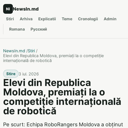
NewsIn.md
NI
Stiri
Arhiva
Explicatii
Teme
Cronologii
Admin
Romana
Русский
NewsIn.md
/
Stiri
/
Elevi din Republica Moldova, premiați la o competiție
internațională de robotică
3 iul. 2026
Stire
Elevi din Republica
Moldova, premiați la o
competiție internațională
de robotică
Pe scurt: Echipa RoboRangers Moldova a obținut