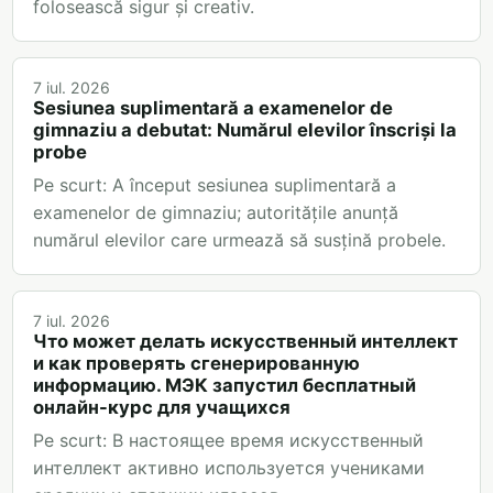
folosească sigur și creativ.
7 iul. 2026
Sesiunea suplimentară a examenelor de
gimnaziu a debutat: Numărul elevilor înscriși la
probe
Pe scurt: A început sesiunea suplimentară a
examenelor de gimnaziu; autoritățile anunță
numărul elevilor care urmează să susțină probele.
7 iul. 2026
Что может делать искусственный интеллект
и как проверять сгенерированную
информацию. МЭК запустил бесплатный
онлайн-курс для учащихся
Pe scurt: В настоящее время искусственный
интеллект активно используется учениками