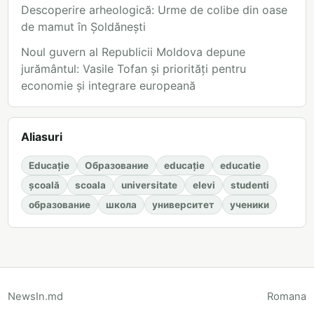
Descoperire arheologică: Urme de colibe din oase
de mamut în Șoldănești
Noul guvern al Republicii Moldova depune
jurământul: Vasile Tofan și priorități pentru
economie și integrare europeană
Aliasuri
Educație
Образование
educație
educatie
școală
scoala
universitate
elevi
studenti
образование
школа
университет
ученики
NewsIn.md
Romana