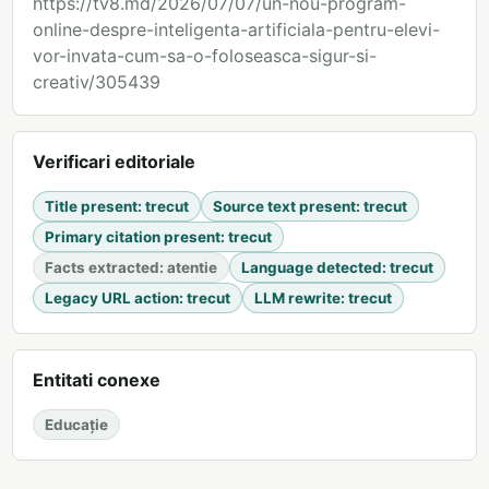
https://tv8.md/2026/07/07/un-nou-program-
online-despre-inteligenta-artificiala-pentru-elevi-
vor-invata-cum-sa-o-foloseasca-sigur-si-
creativ/305439
Verificari editoriale
Title present
:
trecut
Source text present
:
trecut
Primary citation present
:
trecut
Facts extracted
:
atentie
Language detected
:
trecut
Legacy URL action
:
trecut
LLM rewrite
:
trecut
Entitati conexe
Educație