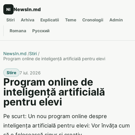
NewsIn.md
NI
Stiri
Arhiva
Explicatii
Teme
Cronologii
Admin
Romana
Русский
NewsIn.md
/
Stiri
/
Program online de inteligență artificială pentru elevi
7 iul. 2026
Stire
Program online de
inteligență artificială
pentru elevi
Pe scurt: Un nou program online despre
inteligența artificială pentru elevi: Vor învăța cum
să o folosească sigur și creativ.