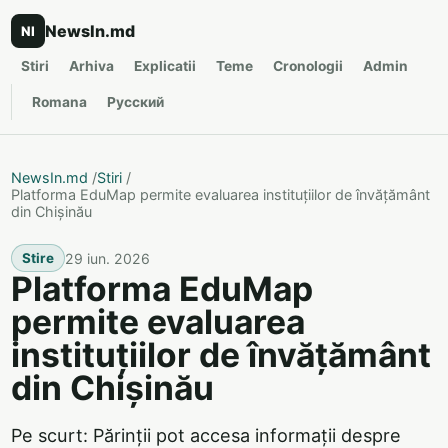
NewsIn.md
NI
Stiri
Arhiva
Explicatii
Teme
Cronologii
Admin
Romana
Русский
NewsIn.md
/
Stiri
/
Platforma EduMap permite evaluarea instituțiilor de învățământ
din Chișinău
29 iun. 2026
Stire
Platforma EduMap
permite evaluarea
instituțiilor de învățământ
din Chișinău
Pe scurt: Părinții pot accesa informații despre