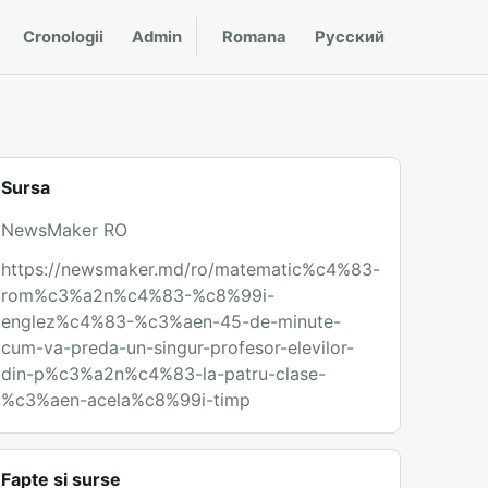
Cronologii
Admin
Romana
Русский
Sursa
NewsMaker RO
https://newsmaker.md/ro/matematic%c4%83-
rom%c3%a2n%c4%83-%c8%99i-
englez%c4%83-%c3%aen-45-de-minute-
cum-va-preda-un-singur-profesor-elevilor-
din-p%c3%a2n%c4%83-la-patru-clase-
%c3%aen-acela%c8%99i-timp
Fapte si surse