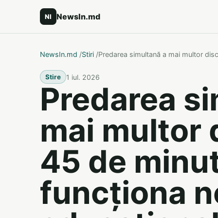
NewsIn.md
NI
NewsIn.md
/
Stiri
/
Predarea simultană a mai multor disc
1 iul. 2026
Stire
Predarea si
mai multor d
45 de minu
funcționa n