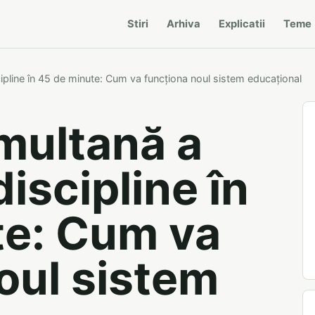
Stiri
Arhiva
Explicatii
Teme
ipline în 45 de minute: Cum va funcționa noul sistem educațional
multană a
iscipline în
te: Cum va
oul sistem