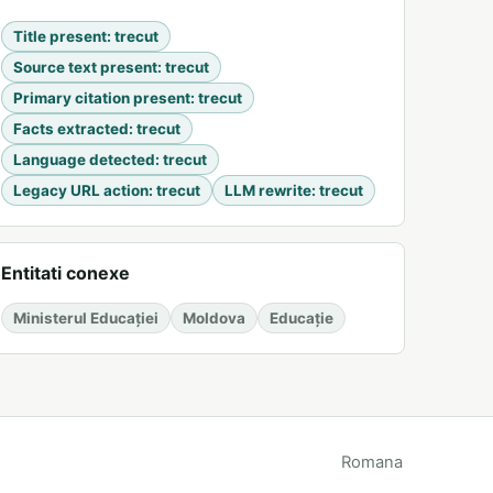
Title present
:
trecut
Source text present
:
trecut
Primary citation present
:
trecut
Facts extracted
:
trecut
Language detected
:
trecut
Legacy URL action
:
trecut
LLM rewrite
:
trecut
Entitati conexe
Ministerul Educației
Moldova
Educație
Romana