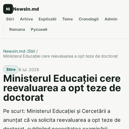
NewsIn.md
NI
Stiri
Arhiva
Explicatii
Teme
Cronologii
Admin
Romana
Русский
NewsIn.md
/
Stiri
/
Ministerul Educației cere reevaluarea a opt teze de doctorat
6 iul. 2026
Stire
Ministerul Educației cere
reevaluarea a opt teze de
doctorat
Pe scurt: Ministerul Educației și Cercetării a
anunțat că va solicita reevaluarea a opt teze de
doctorat, subliniind necesitatea examinării