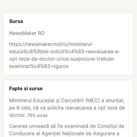
Sursa
NewsMaker RO
https://newsmaker.md/ro/ministerul-
educa%c8%9biei-solicit%c4%83-reevaluarea-a-
opt-teze-de-doctor-orice-suspiciune-trebuie-
examinat%c4%83-riguros
Fapte si surse
Ministerul Educației și Cercetării (MEC) a anunțat,
pe 6 iulie, că va solicita reevaluarea a opt teze de
doctor.
78
%
sursa
Cererea urmează să fie examinată de Consiliul de
Conducere al Agenției Naționale de Asigurare a