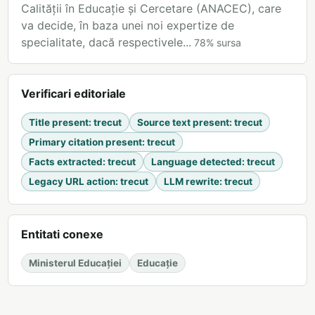
Calității în Educație și Cercetare (ANACEC), care
va decide, în baza unei noi expertize de
specialitate, dacă respectivele...
78
%
sursa
Verificari editoriale
Title present
:
trecut
Source text present
:
trecut
Primary citation present
:
trecut
Facts extracted
:
trecut
Language detected
:
trecut
Legacy URL action
:
trecut
LLM rewrite
:
trecut
Entitati conexe
Ministerul Educației
Educație